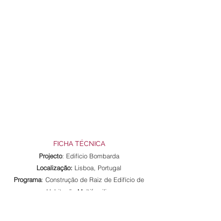
FICHA TÉCNICA
Projecto
: Edifício Bombarda
Localização:
Lisboa, Portugal
Programa
: Construção de Raiz de Edifício de
Habitação Multifamiliar
Área
: 944m²
Fase de Projecto Actual
: Em curso