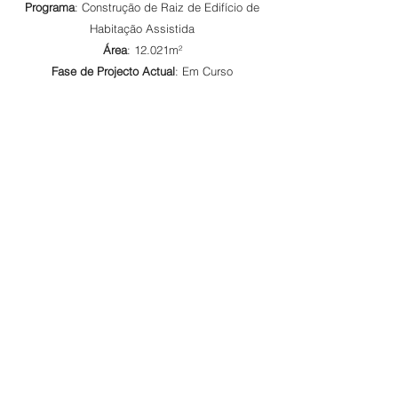
Programa
: Construção de Raiz de Edifício de
Habitação Assistida
Área
: 12.021m²
Fase de Projecto Actual
: Em Curso
Ano
: 2019 - ...
MAIS INFORMAÇÕES
REIFY
Cork Tree Residences
Lista de Projectos
|
Projectos Selecionados
Rua Artur Lamas, 11 - 1º Esq.,
1300-464
Lisboa, Portugal |
+351 928 202 488
/
+351 928 331 227
|
geral@inesbrandao.com
Siga-nos em: