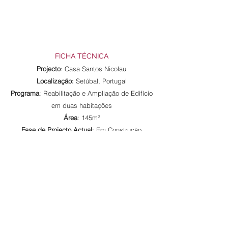
FICHA TÉCNICA
Projecto
: Casa Santos Nicolau
Localização:
Setúbal, Portugal
Programa
: Reabilitação e Ampliação de Edifício
em duas habitações
Área
: 145m²
Fase de Projecto Actual
: Em Construção
Ano
: 2019 - ...
Lista de Projectos
|
Projectos Selecionados
Rua Artur Lamas, 11 - 1º Esq.,
1300-464
Lisboa, Portugal |
+351 928 202 488
/
+351 928 331 227
|